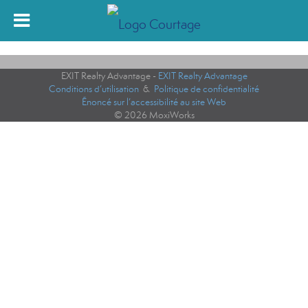
EXIT Realty Advantage -
EXIT Realty Advantage
Conditions d’utilisation
&
Politique de confidentialité
Énoncé sur l’accessibilité au site Web
© 2026 MoxiWorks