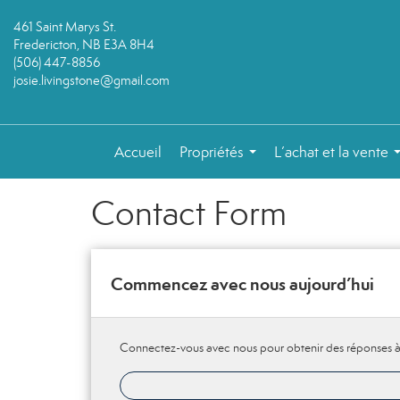
461 Saint Marys St.
Fredericton, NB E3A 8H4
(506) 447-8856
josie.livingstone@gmail.com
Accueil
Propriétés
L’achat et la vente
...
Contact Form
Commencez avec nous aujourd’hui
Connectez-vous avec nous pour obtenir des réponses à 