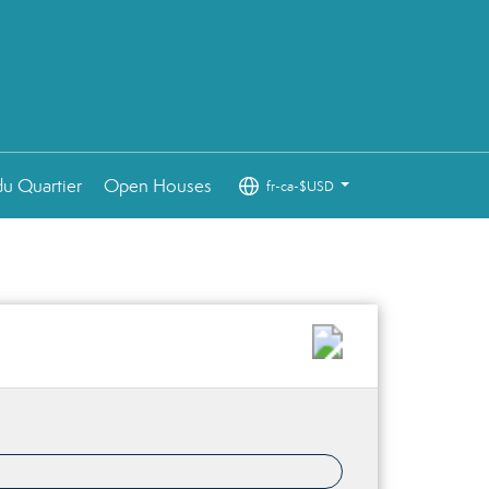
u Quartier
Open Houses
fr-ca-$USD
...