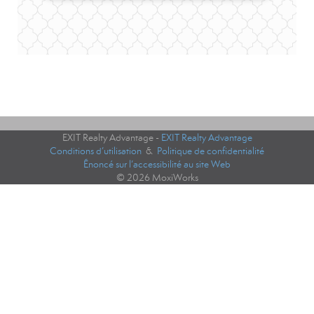
EXIT Realty Advantage -
EXIT Realty Advantage
Conditions d’utilisation
&
Politique de confidentialité
Énoncé sur l’accessibilité au site Web
© 2026 MoxiWorks